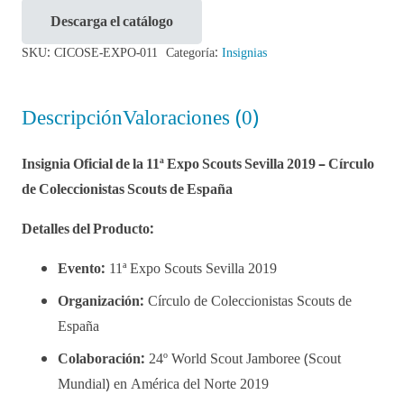
de
Descarga el catálogo
la
SKU:
CICOSE-EXPO-011
Categoría:
Insignias
11ª
Expo
Descripción
Valoraciones (0)
Scouts
Sevilla
Insignia Oficial de la 11ª Expo Scouts Sevilla 2019 – Círculo
2019
de Coleccionistas Scouts de España
cantidad
Detalles del Producto:
Evento:
11ª Expo Scouts Sevilla 2019
Organización:
Círculo de Coleccionistas Scouts de
España
Colaboración:
24º World Scout Jamboree (Scout
Mundial) en América del Norte 2019