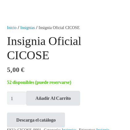
Inicio
/
Insignias
/ Insignia Oficial CICOSE
Insignia Oficial
CICOSE
5,00
€
52 disponibles (puede reservarse)
Insignia
Añadir Al Carrito
Oficial
CICOSE
Descarga el catálogo
cantidad
SKU:
CICOSE-0001
Categoría:
Insignias
Etiquetas:
Insignia